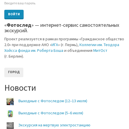
Введите ваш пароль.
ВОЙТИ
CAPTCHA
«
Фотослед
» — интернет-сервис самостоятельных
экскурсий.
This
question
Проект реализуется в рамках программы «Гражданское общество
is
2.0» при поддержке АНО «
ИГА
» (г. Пермь),
Коллегии им. Теодора
for
Хойсса фонда им. Роберта Боша
и объединения
МитОст
testing
whether
(г. Берлин).
you
are
a
ГОРОД
human
visitor
Новости
and
to
prevent
automated
Выходные с Фотоследом (12–13 июля)
spam
submissions.
Выходные с Фотоследом (5–6 июля)
Сайт
Экскурсия на мертвую электростанцию