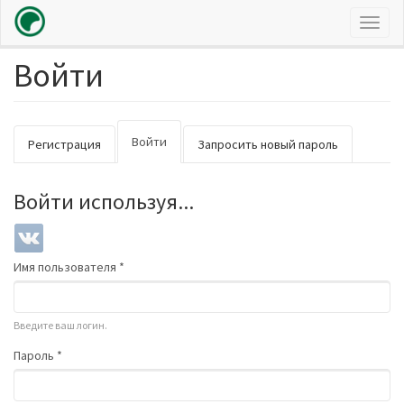
Toggl
naviga
Войти
Перейти
к
основному
содержанию
Главные
Войти
(активная
Регистрация
Запросить новый пароль
вкладки
вкладка)
Войти используя...
Имя пользователя
*
Введите ваш логин.
Пароль
*