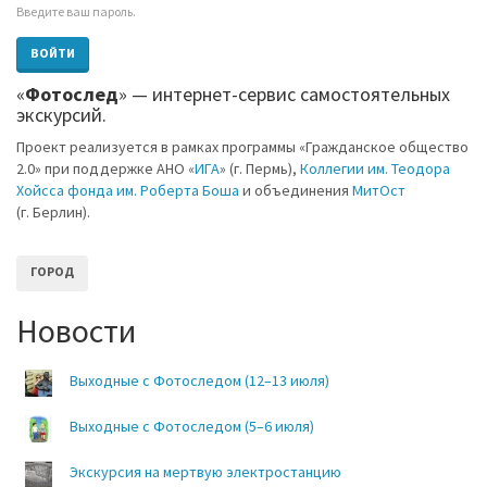
Введите ваш пароль.
ВОЙТИ
CAPTCHA
«
Фотослед
» — интернет-сервис самостоятельных
экскурсий.
This
question
Проект реализуется в рамках программы «Гражданское общество
is
2.0» при поддержке АНО «
ИГА
» (г. Пермь),
Коллегии им. Теодора
for
Хойсса фонда им. Роберта Боша
и объединения
МитОст
testing
whether
(г. Берлин).
you
are
a
ГОРОД
human
visitor
Новости
and
to
prevent
automated
Выходные с Фотоследом (12–13 июля)
spam
submissions.
Выходные с Фотоследом (5–6 июля)
Сайт
Экскурсия на мертвую электростанцию