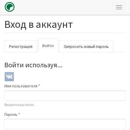
Toggl
naviga
Вход в аккаунт
Перейти
к
основному
содержанию
Главные
Войти
(активная
Регистрация
Запросить новый пароль
вкладки
вкладка)
Войти используя...
Имя пользователя
*
Введите ваш логин.
Пароль
*