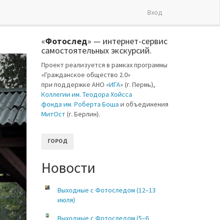
Вход
«
Фотослед
» — интернет-сервис
самостоятельных экскурсий.
Проект реализуется в рамках программы
«Гражданское общество 2.0»
при поддержке АНО «
ИГА
» (г. Пермь),
Коллегии им. Теодора Хойсса
фонда им. Роберта Боша
и объединения
МитОст
(г. Берлин).
ГОРОД
Новости
Выходные с Фотоследом (12–13
июля)
Выходные с Фотоследом (5–6