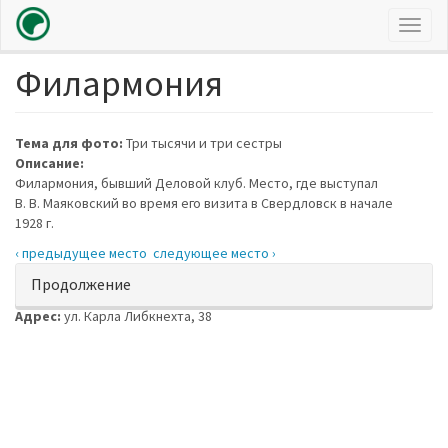
Toggl
naviga
Филармония
Перейти
к
основному
содержанию
Тема для фото:
Три тысячи и три сестры
Описание:
Филармония, бывший Деловой клуб. Место, где выступал
В. В. Маяковский во время его визита в Свердловск в начале
1928 г.
‹ предыдущее место
следующее место ›
Показать
Продолжение
Адрес:
ул. Карла Либкнехта, 38