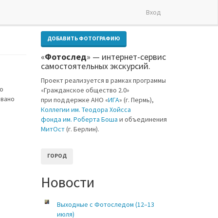
Вход
ДОБАВИТЬ ФОТОГРАФИЮ
«
Фотослед
» — интернет-сервис
самостоятельных экскурсий.
Проект реализуется в рамках программы
ло
«Гражданское общество 2.0»
овано
при поддержке АНО «
ИГА
» (г. Пермь),
Коллегии им. Теодора Хойсса
фонда им. Роберта Боша
и объединения
МитОст
(г. Берлин).
ГОРОД
Новости
Выходные с Фотоследом (12–13
июля)