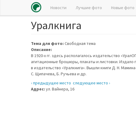
Новости
Лучшие фото
Новые фото
Уралкнига
Перейти
к
основному
содержанию
Тема для фото:
Свободная тема
Описание:
В 1920-х гг. здесь располагалось издательство «Урал
агитационные брошюры, плакаты и листовки. Издало 
в издательство «Уралкнига». Вышли книги Д. Н. Мамина
С. Щипачева, Б. Ручьева и др.
‹ предыдущее место
следующее место ›
Адрес:
ул. Вайнера, 16