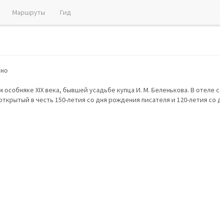
Маршруты
Гид
сно
м особняке ХIХ века, бывшей усадьбе купца И. М. Беленькова. В отеле 
открытый в честь 150-летия со дня рождения писателя и 120-летия со 