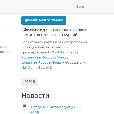
Вход
ДОБАВИТЬ ФОТОГРАФИЮ
«
Фотослед
» — интернет-сервис
самостоятельных экскурсий.
Проект реализуется в рамках программы
создан
«Гражданское общество 2.0»
дня его
при поддержке АНО «
ИГА
» (г. Пермь),
Коллегии им. Теодора Хойсса
фонда им. Роберта Боша
и объединения
МитОст
(г. Берлин).
ГОРОД
Новости
Выходные с Фотоследом (12–13
июля)