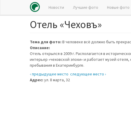
Новости
Лучшие фото
Новые фото
Отель «Чеховъ»
Перейти
к
основному
содержанию
Тема для фото:
В человеке всё должно быть прекра
Описание:
Отель открылся в 2009 г. Располагается в историческо
интерьер «чеховской эпохи» и работает музей отеля, 
пребывания в Екатеринбурге.
‹ предыдущее место
следующее место ›
Адрес:
ул. 8 марта, 32