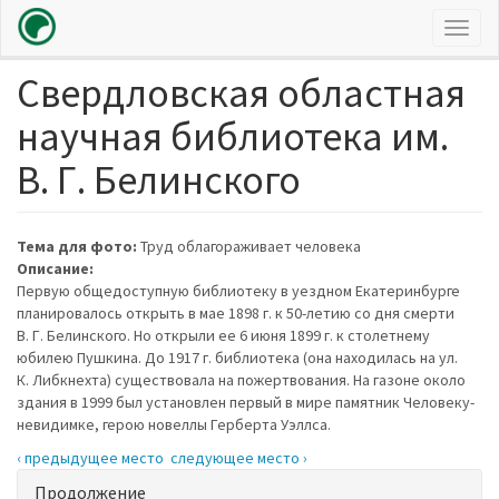
Toggl
naviga
Свердловская областная
Перейти
к
научная библиотека им.
основному
содержанию
В. Г. Белинского
Тема для фото:
Труд облагораживает человека
Описание:
Первую общедоступную библиотеку в уездном Екатеринбурге
планировалось открыть в мае 1898 г. к 50-летию со дня смерти
В. Г. Белинского. Но открыли ее 6 июня 1899 г. к столетнему
юбилею Пушкина. До 1917 г. библиотека (она находилась на ул.
К. Либкнехта) существовала на пожертвования. На газоне около
здания в 1999 был установлен первый в мире памятник Человеку-
невидимке, герою новеллы Герберта Уэллса.
‹ предыдущее место
следующее место ›
Показать
Продолжение