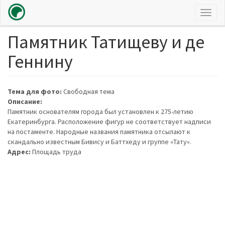
Toggl
naviga
Памятник Татищеву и де
Перейти
к
Геннину
основному
содержанию
Тема для фото:
Свободная тема
Описание:
Памятник основателям города был установлен к 275-летию
Екатеринбурга. Расположение фигур не соответствует надписи
на постаменте. Народные названия памятника отсылают к
скандально известным Бивису и Баттхеду и группе «Тату».
Адрес:
Площадь труда