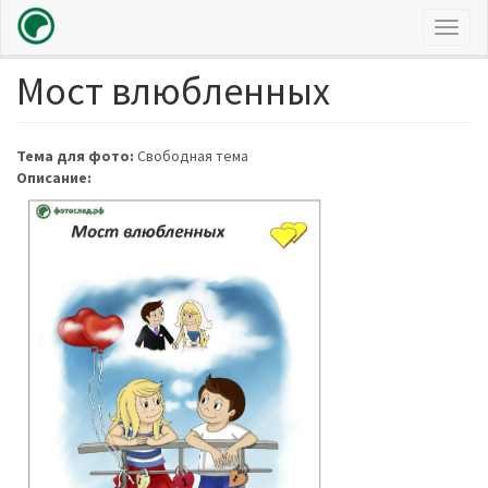
Toggl
naviga
Мост влюбленных
Перейти
к
основному
содержанию
Тема для фото:
Свободная тема
Описание: