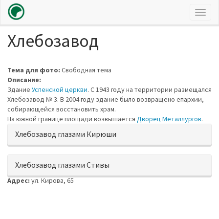
Toggl
naviga
Хлебозавод
Перейти
к
основному
содержанию
Тема для фото:
Свободная тема
Описание:
Здание
Успенской церкви
. С 1943 году на территории размещался
Хлебозавод № 3. В 2004 году здание было возвращено епархии,
собирающейся восстановить храм.
На южной границе площади возвышается
Дворец Металлургов
.
Показать
Хлебозавод глазами Кирюши
Показать
Хлебозавод глазами Стивы
Адрес:
ул. Кирова, 65