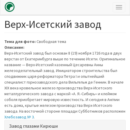
Toggl
naviga
Верх-Исетский завод
Перейти
к
основному
содержанию
Тема для фото:
Свободная тема
Описание:
Верх-Исетский завод был основан 8 (19) ноября 1726 года в двух
верстах от Екатеринбурга выше по течению Исети. Оригинальное
название — Верх-Исетский казенный Цесаревны Анны
железоделательный завод. Инициатором строительства был
сподвижник царя-реформатора Петра I и опытнейший
специалист горнозаводского дела Вильгельм де Геннин. В начале
XIX века кровельное железо производства Верх-Исетского
металлургического завода с маркой «А. Я.-Сибирь» и клеймом
соболя приобретает мировую известность. И сегодня в Англии
есть дома, крытые железом производства Верх-Исетского
завода. На восточной стороне площади Субботников расположен
Хлебозавод № 3
.
Показать
Завод глазами Кирюши